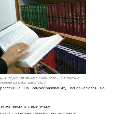
ция изучения опыта прошлого и внедрение
временных педтехнологий
правленные на самообразование, основываются на
гогическими технологиями;
етодик, позволяющих усовершенствовать