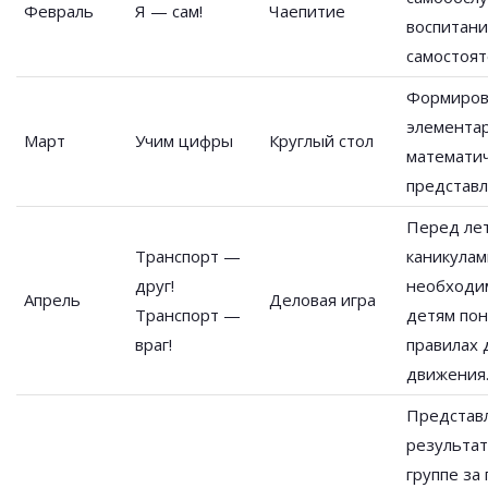
Февраль
Я — сам!
Чаепитие
воспитан
самостоят
Формиров
элемента
Март
Учим цифры
Круглый стол
математи
представл
Перед ле
Транспорт —
каникулам
друг!
необходи
Апрель
Деловая игра
Транспорт —
детям пон
враг!
правилах
движения
Представ
результат
группе за 