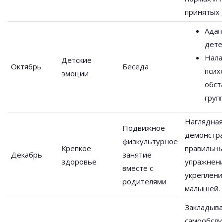
принятых
Адап
дете
Нал
Детские
Октябрь
Беседа
псих
эмоции
обст
груп
Наглядна
Подвижное
демонстр
физкультурное
Крепкое
правильн
Декабрь
занятие
здоровье
упражнен
вместе с
укреплени
родителями
малышей.
Закладыва
самообслу