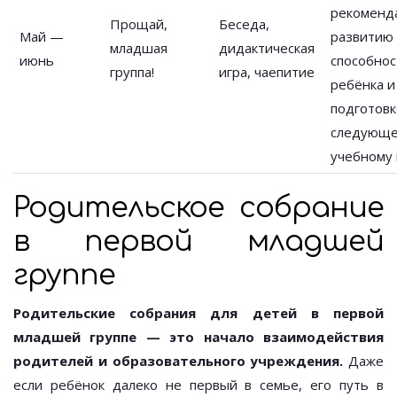
рекоменд
Прощай,
Беседа,
Май —
развитию
младшая
дидактическая
июнь
способнос
группа!
игра, чаепитие
ребёнка и
подготовк
следующ
учебному 
Родительское собрание
в первой младшей
группе
Родительские собрания для детей в первой
младшей группе — это начало взаимодействия
родителей и образовательного учреждения.
Даже
если ребёнок далеко не первый в семье, его путь в