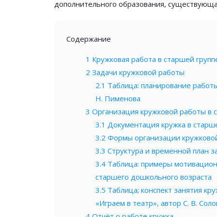
дополнительного образования, существующа
Содержание
1
Кружковая работа в старшей групп
2
Задачи кружковой работы
2.1
Таблица: планирование работы
Н. Пименова
3
Организация кружковой работы в 
3.1
Документация кружка в старш
3.2
Формы организации кружково
3.3
Структура и временной план з
3.4
Таблица: примеры мотивационн
старшего дошкольного возраста
3.5
Таблица; конспект занятия кру
«Играем в театр», автор С. В. Сол
4
Отчёт о работе кружка