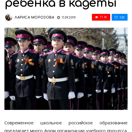
ребёнка в кадеты
130
71.1K
ЛАРИСА МОРОЗОВА
11.09.2019
Современное школьное российское образование
предлагает много форм организации учебного процесса.