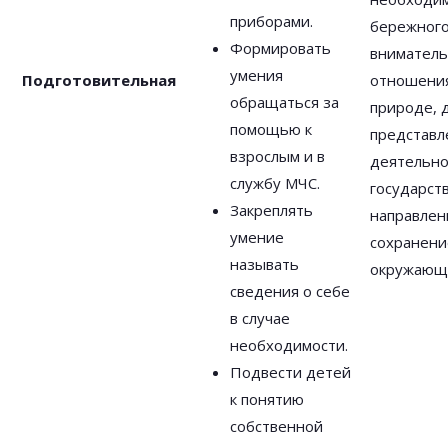
приборами.
бережного
Формировать
вниматель
умения
Подготовительная
отношения
обращаться за
природе, 
помощью к
представл
взрослым и в
деятельно
службу МЧС.
государств
Закреплять
направлен
умение
сохранени
называть
окружающ
сведения о себе
в случае
необходимости.
Подвести детей
к понятию
собственной