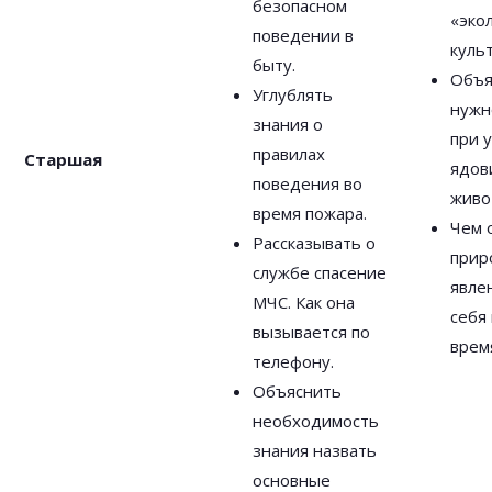
безопасном
«эко
поведении в
культ
быту.
Объя
Углублять
нужн
знания о
при 
правилах
Старшая
ядов
поведения во
живо
время пожара.
Чем 
Рассказывать о
прир
службе спасение
явлен
МЧС. Как она
себя
вызывается по
врем
телефону.
Объяснить
необходимость
знания назвать
основные