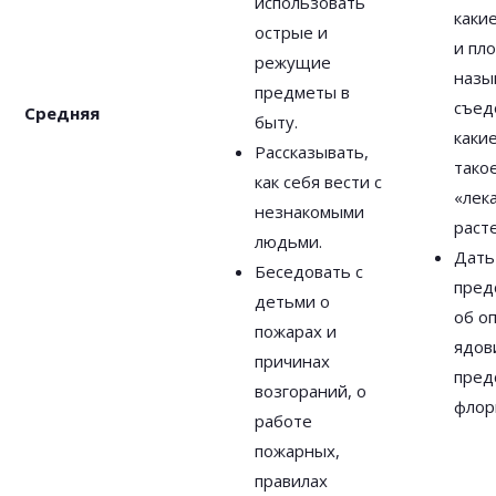
использовать
каки
острые и
и пл
режущие
назы
предметы в
съед
Средняя
быту.
какие
Рассказывать,
тако
как себя вести с
«лек
незнакомыми
раст
людьми.
Дать
Беседовать с
пред
детьми о
об о
пожарах и
ядов
причинах
пред
возгораний, о
флор
работе
пожарных,
правилах