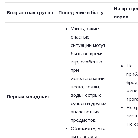
На прогул
Возрастная группа
Поведение в быту
парке
Учить, какие
опасные
ситуации могут
быть во время
игр, особенно
Не
при
приб
использовании
брод
песка, земли,
живо
воды, острых
Первая младшая
трога
сучьев и других
Не с
аналогичных
листь
предметов.
Не ес
Объяснять, что
пить воду из-