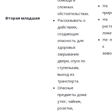
помощь в
Не 
сложных
прир
обстоятельствах.
Вторая младшая
Не
Рассказывать о
раст
действиях,
лома
создающих
Не п
опасность для
к б
здоровья:
живо
закрывание
двери, спуск по
ступенькам,
выход из
транспорта.
Опасные
предметы дома:
утюг, чайник,
розетки,