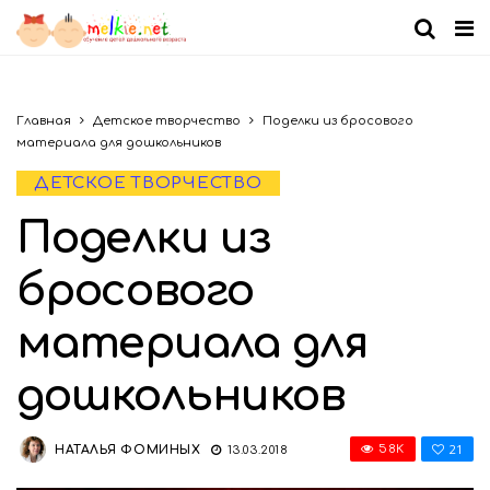
Главная
Детское творчество
Поделки из бросового
материала для дошкольников
ДЕТСКОЕ ТВОРЧЕСТВО
Поделки из
бросового
материала для
дошкольников
21
58K
НАТАЛЬЯ ФОМИНЫХ
13.03.2018