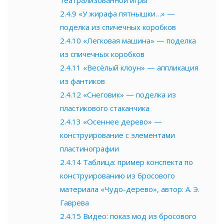
2.4.9
«У жирафа пятнышки…» —
поделка из спичечных коробков
2.4.10
«Легковая машина» — поделка
из спичечных коробков
2.4.11
«Весёлый клоун» — аппликация
из фантиков
2.4.12
«Снеговик» — поделка из
пластикового стаканчика
2.4.13
«Осеннее дерево» —
конструирование с элементами
пластинографии
2.4.14
Таблица: пример конспекта по
конструированию из бросового
материала «Чудо-дерево», автор: А. Э.
Гаврева
2.4.15
Видео: показ мод из бросового